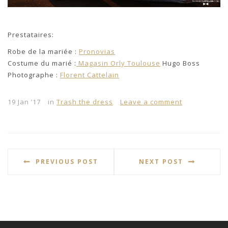
Prestataires:
Robe de la mariée :
Pronovias
Costume du marié :
Magasin Orly Toulouse
Hugo Boss
Photographe :
Florent Cattelain
19 Jan ’17
in
Trash the dress
Leave a comment
PREVIOUS POST
NEXT POST