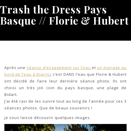
Trash the Dress Pays
Basque // Florie & Hubert
Après une
séance d’engagement sur l’eau
et
un mariage au
bord de l’eau à Biarritz
c’est DANS l’eau que Florie & Hubert
ont décidé de faire leur dernière séance photo. Ils ont
choisi un très joli coin du pays basque, une plage de
Bidart.
J’ai été ravi de les suivre tout au long de l’année pour ces 3
séances photos. Que de beaux souvenirs !
je vous laisse découvrir quelques images.