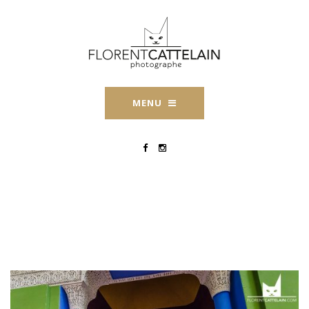
MENU
Day-After-Marrakech-
Florent-Cattelain