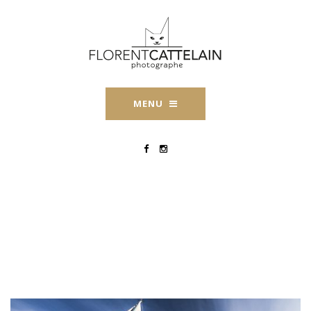
MENU
Engagement-Voilier-
Porquerolles-Florent-
Cattelain-2