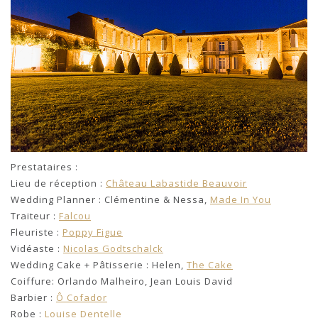
Prestataires :
Lieu de réception :
Château Labastide Beauvoir
Wedding Planner : Clémentine & Nessa,
Made In You
Traiteur :
Falcou
Fleuriste :
Poppy Figue
Vidéaste :
Nicolas Godtschalck
Wedding Cake + Pâtisserie : Helen,
The Cake
Coiffure: Orlando Malheiro, Jean Louis David
Barbier :
Ô Cofador
Robe :
Louise Dentelle