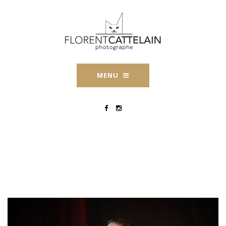
MENU
Michel-Poulaert-
Florent-Cattelain