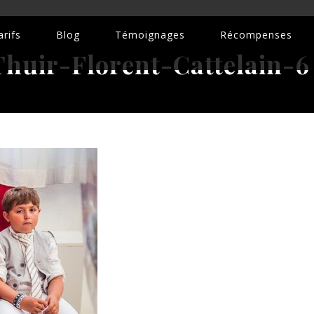
rifs
Blog
Témoignages
Récompenses
Thuir-Florent-Cattelain-6