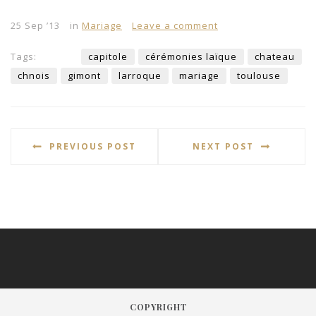
25 Sep ’13
in
Mariage
Leave a comment
Tags:
capitole
cérémonies laïque
chateau
chnois
gimont
larroque
mariage
toulouse
PREVIOUS POST
NEXT POST
COPYRIGHT