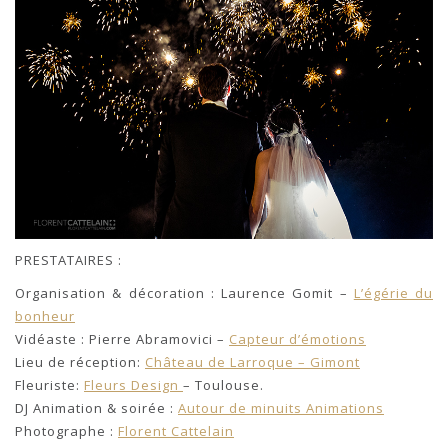
PRESTATAIRES :
Organisation & décoration : Laurence Gomit –
L’égérie du
bonheur
Vidéaste : Pierre Abramovici –
Capteur d’émotions
Lieu de réception:
Château de Larroque – Gimont
Fleuriste:
Fleurs Design
– Toulouse.
DJ Animation & soirée :
Autour de minuits Animations
Photographe :
Florent Cattelain