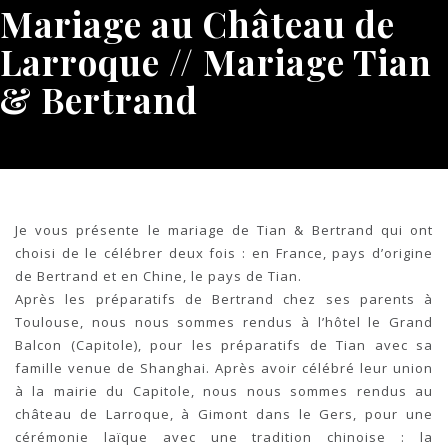
Mariage au Château de
Larroque // Mariage Tian
& Bertrand
Je vous présente le mariage de Tian & Bertrand qui ont
choisi de le célébrer deux fois : en France, pays d’origine
de Bertrand et en Chine, le pays de Tian.
Après les préparatifs de Bertrand chez ses parents à
Toulouse, nous nous sommes rendus à l’hôtel le Grand
Balcon (Capitole), pour les préparatifs de Tian avec sa
famille venue de Shanghai. Après avoir célébré leur union
à la mairie du Capitole, nous nous sommes rendus au
château de Larroque, à Gimont dans le Gers, pour une
cérémonie laïque avec une tradition chinoise : la