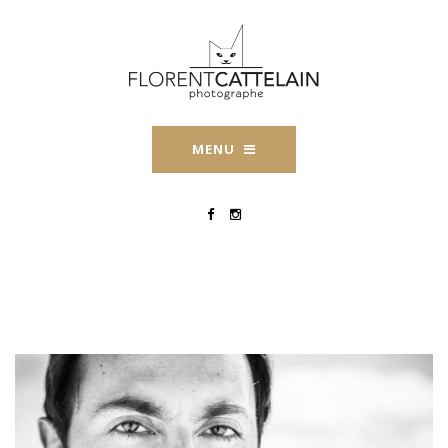
MENU
ED9A2165