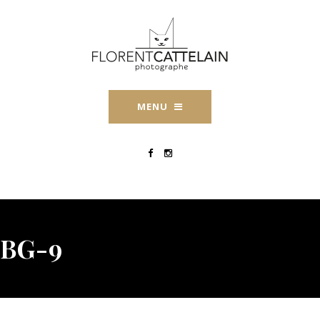
MENU
BG-9