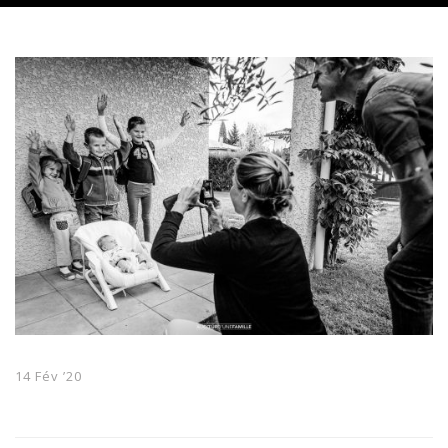
14 Fév ’20