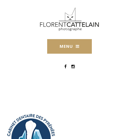
MENU
Cabinet-dentaire-muret