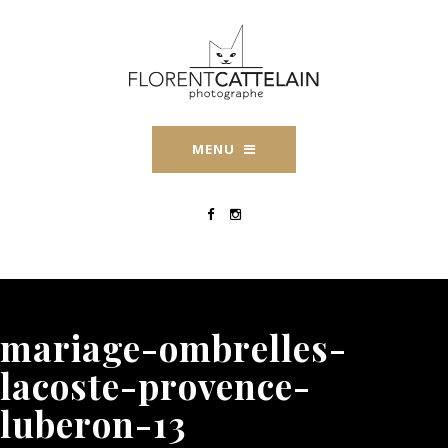
MENU
mariage-ombrelles-
lacoste-provence-
luberon-13