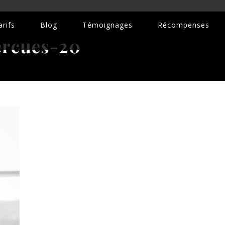
rifs
Blog
Témoignages
Récompenses
ercues-20