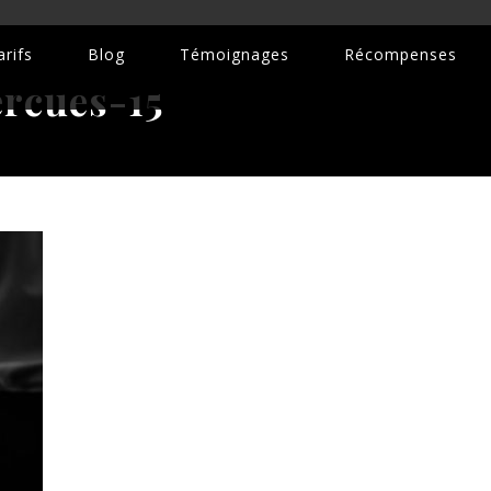
rifs
Blog
Témoignages
Récompenses
rcues-15