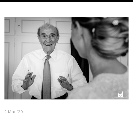
2 Mar ’20