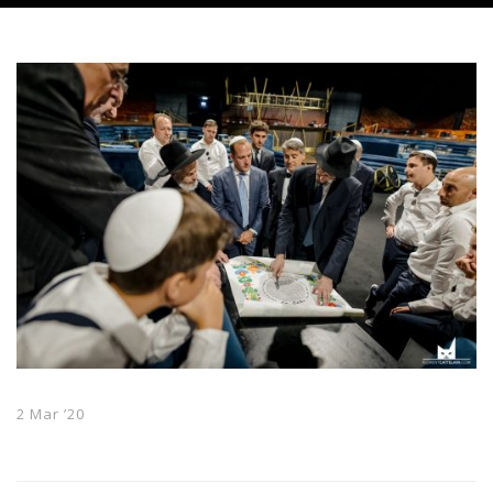
2 Mar ’20