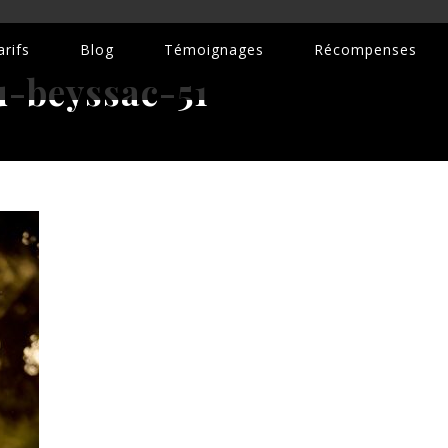
rifs
Blog
Témoignages
Récompenses
-beyssac-51