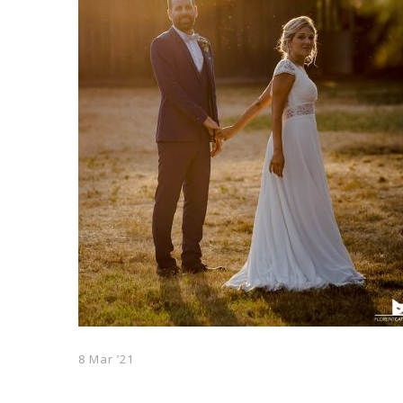
8 Mar ’21