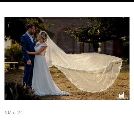
8 Mar ’21