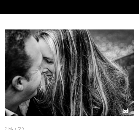
2 Mar ’20