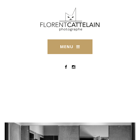
MENU
Award-WPJA-Florent-
Cattelain-19