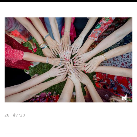
28 Fév ’20