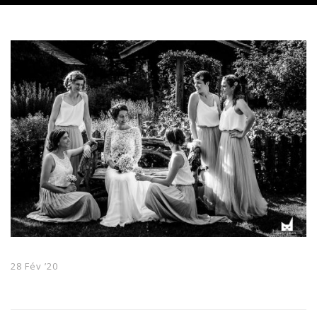
28 Fév ’20