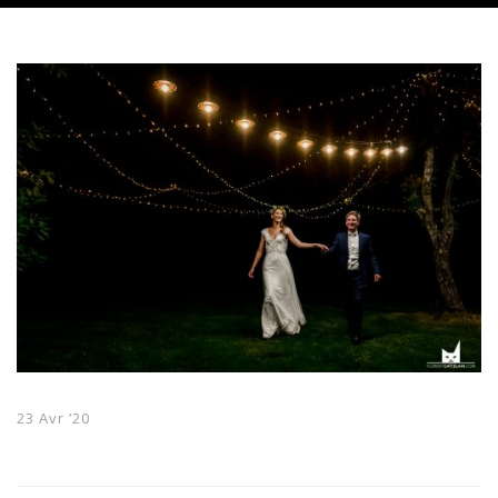
23 Avr ’20