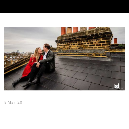
9 Mar ’20