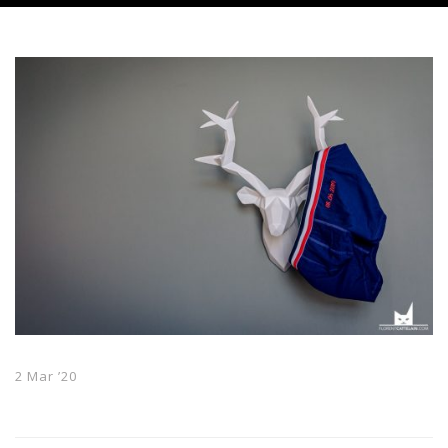
2 Mar ’20