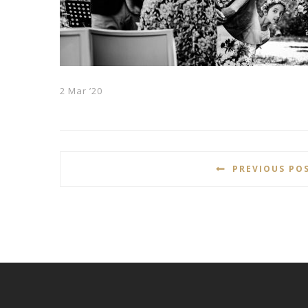
2 Mar ’20
PREVIOUS PO